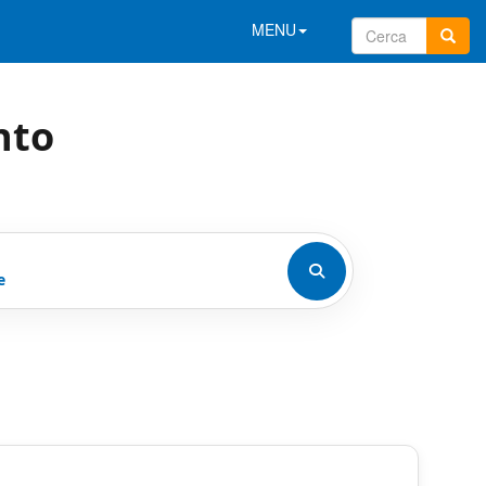
MENU
nto
e