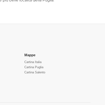
 più belle località della Puglia.
Mappe
Cartina Italia
Cartina Puglia
Cartina Salento