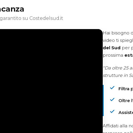
acanza
garantito su Costedelsud.it
Hai bisogno d
video ti spie
del Sud
per p
prossima
est
"Da oltre 25 
strutture in S
Filtra
Oltre 
Assist
Affidati alla