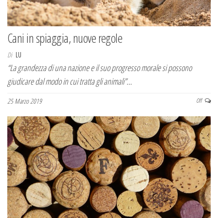
Cani in spiaggia, nuove regole
Di
LU
“La grandezza di una nazione e il suo progresso morale si possono
giudicare dal modo in cui tratta gli animali”…
25 Marzo 2019
Off