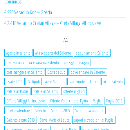
Dominicus
€ 950 Veraclub Kos – Grecia
€ 2.418 Veraclub Cretan Village – Creta Villaggi All Inclusive
TAG
agosto in salento
alla scoperta del Salento
appuntamenti Salento
case vacanza
case vacanza Salento
consigli di viaggio
cosa mangiare in Salento
Costedelsud
dove andare in Salento
estate 2019
Gallipoli
gusto Salento
last minute
Lecce
mare Salento
Natale in Puglia
Natale in Salento
offerte migliori
Offerte Villaggi All Inclusive
Offerte Volo + Hotel Egitto
Puglia
Puglia 2019
ricette salentine
Salento
Salento 2019
Salento da scoprire
Salento estate 2019
Santa Maria di Leuca
sapori e tradizioni di Puglia
Settembre
spiagge salento
vacanza in Puglia
vacanza in Salento