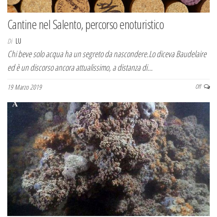
Cantine nel Salento, percorso enoturistico
Di
LU
Chi beve solo acqua ha un segreto da nascondere.Lo diceva Baudelaire
ed è un discorso ancora attualissimo, a distanza di…
19 Marzo 2019
Off