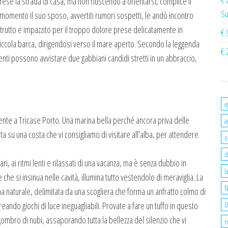
a prese la strada di casa, ma non riuscendo a orientarsi, complice il
Su
 momento il suo sposo, avvertiti rumori sospetti, le andò incontro
trutto e impazzito per il troppo dolore prese delicatamente in
€ 
iccola barca, dirigendosi verso il mare aperto. Secondo la leggenda
€ 
attenti possono avvistare due gabbiani candidi stretti in un abbraccio,
a
ente a Tricase Porto. Una marina bella perché ancora priva delle
a
a su una costa che vi consigliamo di visitare all’alba, per attendere
c
d
, ai ritmi lenti e rilassati di una vacanza, ma è senza dubbio in
l
che si insinua nelle cavità, illumina tutto vestendolo di meraviglia. La
N
 naturale, delimitata da una scogliera che forma un anfratto colmo di
eando giochi di luce ineguagliabili. Provate a fare un tuffo in questo
O
sgombro di nubi, assaporando tutta la bellezza del silenzio che vi
r