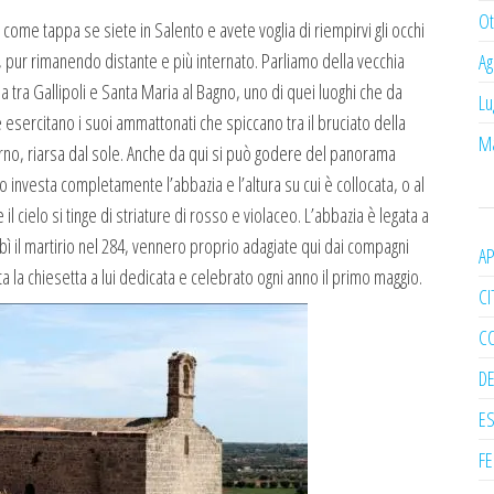
Ot
come tappa se siete in Salento e avete voglia di riempirvi gli occhi
 pur rimanendo distante e più internato. Parliamo della vecchia
Ag
 tra Gallipoli e Santa Maria al Bagno, uno di quei luoghi che da
Lu
 esercitano i suoi ammattonati che spiccano tra il bruciato della
Ma
ntorno, riarsa dal sole. Anche da qui si può godere del panorama
o investa completamente l’abbazia e l’altura su cui è collocata, o al
l cielo si tinge di striature di rosso e violaceo. L’abbazia è legata a
ì il martirio nel 284, vennero proprio adagiate qui dai compagni
A
a la chiesetta a lui dedicata e celebrato ogni anno il primo maggio.
CI
CO
DE
E
FE