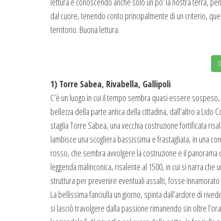
lettura e conoscendo anche solo un po’ la nostra terra, pen
dal cuore, tenendo conto principalmente di un criterio, quell
territorio. Buona lettura.
O
1) Torre Sabea, Rivabella, Gallipoli
C’è un luogo in cui il tempo sembra quasi essere sospeso, in
bellezza della parte antica della cittadina, dall’altro a Lido 
staglia Torre Sabea, una vecchia costruzione fortificata risa
lambisce una scogliera bassissima e frastagliata, in una cont
rosso, che sembra avvolgere la costruzione e il panorama qu
leggenda malinconica, risalente al 1500, in cui si narra che un
struttura per prevenire eventuali assalti, fosse innamorato 
La bellissima fanciulla un giorno, spinta dall’ardore di riv
si lasciò travolgere dalla passione rimanendo sin oltre l’o