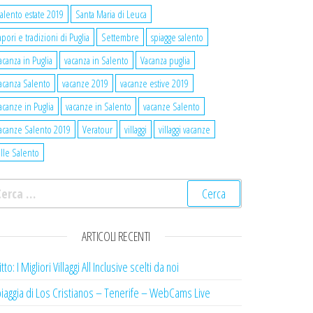
alento estate 2019
Santa Maria di Leuca
apori e tradizioni di Puglia
Settembre
spiagge salento
acanza in Puglia
vacanza in Salento
Vacanza puglia
acanza Salento
vacanze 2019
vacanze estive 2019
acanze in Puglia
vacanze in Salento
vacanze Salento
acanze Salento 2019
Veratour
villaggi
villaggi vacanze
ille Salento
cerca per:
ARTICOLI RECENTI
itto: I Migliori Villaggi All Inclusive scelti da noi
iaggia di Los Cristianos – Tenerife – WebCams Live