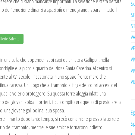
serete che ci siano mancanze importanti. La selezione è stata dettata
Se
o dell’emozione dinanzi a spazi più o meno grandi, sparsi in tutto il
S
S
V
fferte Salento
V
VI
 una culla che appende i suoi capi da un lato a Gallipoli, nella
Conchiglie e la piccola quanto deliziosa Santa Caterina. Al centro si
VI
lente al XVI secolo, incastonata in uno spazio fronte mare che
VI
inua carezza. Un luogo che al tramonto si tinge dei colori accesi del
asi a volerlo proteggere. Su questa torre aleggia infatti una
o dei giovani soldati torrieri, il cui compito era quello di presidiare la
di una giovane gallipolina, sua sposa.
Eg
edere il marito dopo tanto tempo, si recò con amiche presso la torre e
Sp
rario del tramonto, mentre le sue amiche tornarono indietro
€ 