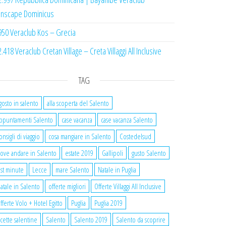
nscape Dominicus
950 Veraclub Kos – Grecia
2.418 Veraclub Cretan Village – Creta Villaggi All Inclusive
TAG
gosto in salento
alla scoperta del Salento
ppuntamenti Salento
case vacanza
case vacanza Salento
onsigli di viaggio
cosa mangiare in Salento
Costedelsud
ove andare in Salento
estate 2019
Gallipoli
gusto Salento
ast minute
Lecce
mare Salento
Natale in Puglia
atale in Salento
offerte migliori
Offerte Villaggi All Inclusive
fferte Volo + Hotel Egitto
Puglia
Puglia 2019
icette salentine
Salento
Salento 2019
Salento da scoprire