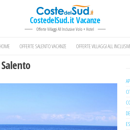
CostedelSud.it Vacanze
Offerte Villaggi All Inclusive Volo + Hotel
HOME
OFFERTE SALENTO VACANZE
OFFERTE VILLAGGI ALL INCLUSIV
 Salento
A
CI
CO
DE
E