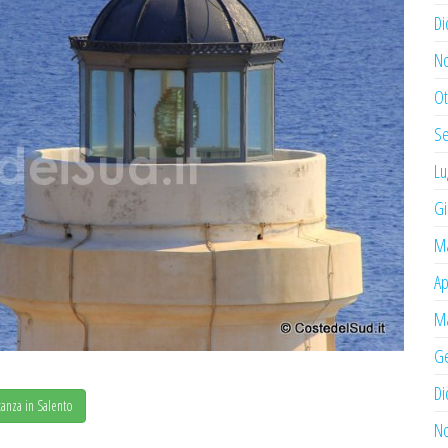
Di
N
Ot
Se
Lu
Gi
Ma
Ap
Ma
Ge
Di
anza in Salento
N