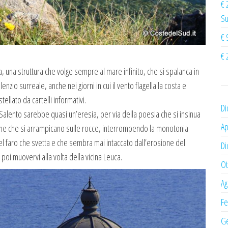
€ 
Su
€ 
€ 
cia, una struttura che volge sempre al mare infinito, che si spalanca in
lenzio surreale, anche nei giorni in cui il vento flagella la costa e
ellato da cartelli informativi.
Di
 Salento sarebbe quasi un’eresia, per via della poesia che si insinua
Ap
tiche che si arrampicano sulle rocce, interrompendo la monotonia
del faro che svetta e che sembra mai intaccato dall’erosione del
Di
 poi muovervi alla volta della vicina Leuca.
Ot
Ag
Fe
Ge