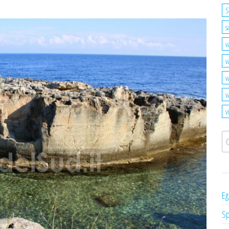
S
s
v
v
v
v
v
Ri
Eg
Sp