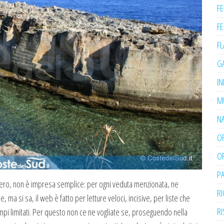
FE
FE
F
G
IN
M
N
O
OF
PA
 vero, non è impresa semplice: per ogni veduta menzionata, ne
RI
, ma si sa, il web è fatto per letture veloci, incisive, per liste che
RI
pi limitati. Per questo non ce ne vogliate se, proseguendo nella