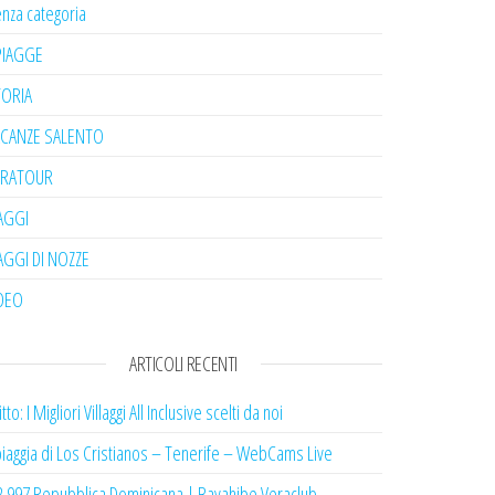
nza categoria
PIAGGE
TORIA
ACANZE SALENTO
ERATOUR
AGGI
AGGI DI NOZZE
DEO
ARTICOLI RECENTI
itto: I Migliori Villaggi All Inclusive scelti da noi
iaggia di Los Cristianos – Tenerife – WebCams Live
2.997 Repubblica Dominicana | Bayahibe Veraclub