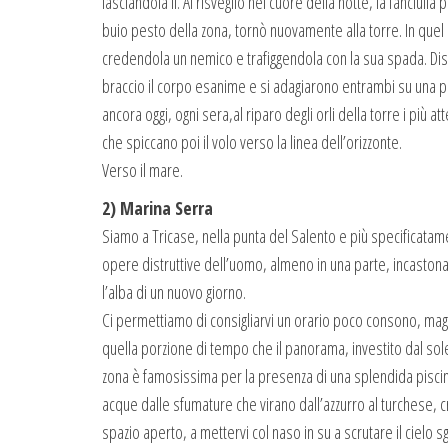
lasciandola lì. Al risveglio nel cuore della notte, la fanciull
buio pesto della zona, tornò nuovamente alla torre. In quel
credendola un nemico e trafiggendola con la sua spada. Dis
braccio il corpo esanime e si adagiarono entrambi su una p
ancora oggi, ogni sera,al riparo degli orli della torre i più 
che spiccano poi il volo verso la linea dell’orizzonte.
Verso il mare.
2) Marina Serra
Siamo a Tricase, nella punta del Salento e più specificatam
opere distruttive dell’uomo, almeno in una parte, incastonat
l’alba di un nuovo giorno.
Ci permettiamo di consigliarvi un orario poco consono, magari
quella porzione di tempo che il panorama, investito dal sole 
zona è famosissima per la presenza di una splendida piscina
acque dalle sfumature che virano dall’azzurro al turchese, cr
spazio aperto, a mettervi col naso in su a scrutare il cielo 