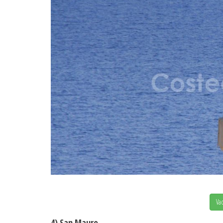
Vac
4) San Mauro