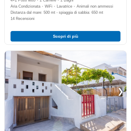
4+2 Posti letto
•
2 Camere
•
2 Bagni
Aria Condizionata
•
WiFi
•
Lavatrice
•
Animali non ammessi
Distanza dal mare: 500 mt - spiaggia di sabbia: 650 mt
14 Recensioni
Scopri di più
❯