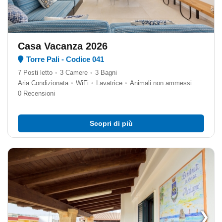
Casa Vacanza 2026
Torre Pali - Codice 041
7 Posti letto
•
3 Camere
•
3 Bagni
Aria Condizionata
•
WiFi
•
Lavatrice
•
Animali non ammessi
0 Recensioni
Scopri di più
❯