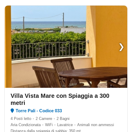
❯
Villa Vista Mare con Spiaggia a 300
metri
Torre Pali - Codice 033
4 Posti letto
•
2 Camere
•
2 Bagni
Aria Condizionata
•
WiFi
•
Lavatrice
•
Animali non ammessi
Distanza dalla spiaggia di sabbia: 350 mt