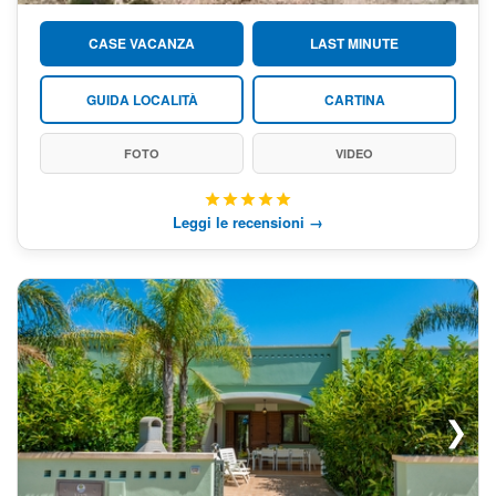
CASE VACANZA
LAST MINUTE
GUIDA LOCALITÀ
CARTINA
FOTO
VIDEO
Leggi le recensioni →
❯