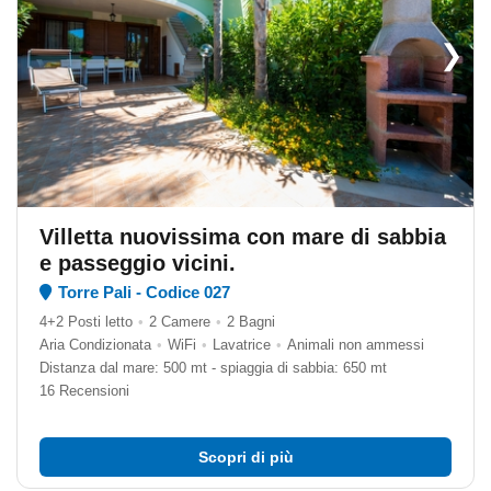
❯
Villetta nuovissima con mare di sabbia
e passeggio vicini.
Torre Pali - Codice 027
4+2 Posti letto
•
2 Camere
•
2 Bagni
Aria Condizionata
•
WiFi
•
Lavatrice
•
Animali non ammessi
Distanza dal mare: 500 mt - spiaggia di sabbia: 650 mt
16 Recensioni
Scopri di più