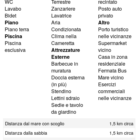
WC
Terrestre
recintato
Lavabo
Zanzariere
Posto auto
Bidet
Lavatrice
privato
Piano
Aria
Altro
Piano terra
Condizionata
Porto turistico
Piscina
Clima nella
nelle vicinanze
Piscina
Cameretta
Supermarket
esclusiva
Attrezzature
vicino
Esterne
Casa in zona
Barbecue in
residenziale
muratura
Fermata Bus
Doccia esterna
Mare vicino
(in più)
Esercizi
Stendino
commerciali
Lettini sdraio
nelle vicinanze
Sedie e tavolo
da giardino
Distanza dal mare con scoglio
1,5 km circa
Distanza dalla sabbia
1,5 km circa