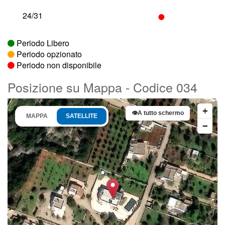
•
24/31
Periodo Libero
Periodo opzionato
Periodo non disponibile
Posizione su Mappa - Codice 034
+
👁
A tutto schermo
MAPPA
SATELLITE
−