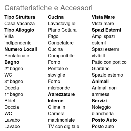
Caratteristiche e Accessori
Tipo Struttura
Cucina
Vista Mare
Casa Vacanza
Lavastoviglie
Vista mare
Tipo Alloggio
Piano Cottura
Spazi Esterni
Villa
Frigo
Ampi spazi
indipendente
Congelatore
esterni
Numero Locali
Cucina
Spazi esterni
Pentalocale
Componibile
vivibili
Bagno
Forno
Patio con portico
2° bagno
Pentole e
Giardino
WC
stoviglie
Spazio esterno
3° bagno
Forno
Animali
Doccia
microonde
Animali non
1° bagno
Attrezzature
ammessi
Bidet
Interne
Servizi
Doccia
Clima in
Noleggio
WC
Camera
biancheria
Lavabo
matrimoniale
Posto Auto
Lavabo
TV con digitale
Posto auto