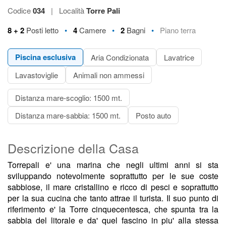
Codice
034
|
Località
Torre Pali
•
•
•
8 + 2
Posti letto
4
Camere
2
Bagni
Piano terra
Piscina esclusiva
Aria Condizionata
Lavatrice
Lavastoviglie
Animali non ammessi
Distanza mare-scoglio: 1500 mt.
Distanza mare-sabbia: 1500 mt.
Posto auto
Descrizione della Casa
Torrepali e' una marina che negli ultimi anni si sta
sviluppando notevolmente soprattutto per le sue coste
sabbiose, il mare cristallino e ricco di pesci e soprattutto
per la sua cucina che tanto attrae il turista. Il suo punto di
riferimento e' la Torre cinquecentesca, che spunta tra la
sabbia del litorale e da' quel fascino in piu' alla stessa