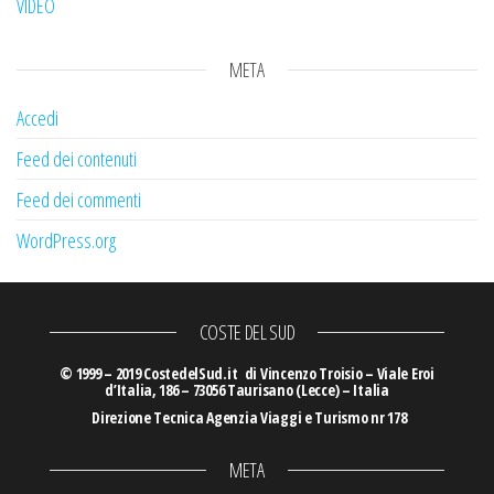
VIDEO
META
Accedi
Feed dei contenuti
Feed dei commenti
WordPress.org
COSTE DEL SUD
© 1999 – 2019 CostedelSud.it di Vincenzo Troisio – Viale Eroi
d’Italia, 186 – 73056 Taurisano (Lecce) – Italia
Direzione Tecnica Agenzia Viaggi e Turismo nr 178
META