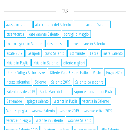
TAG
agosto in salento
alla scoperta del Salento
appuntamenti Salento
case vacanza
case vacanza Salento
consigli di viaggio
cosa mangiare in Salento
Costedelsud
dove andare in Salento
estate 2019
Gallipoli
gusto Salento
last minute
Lecce
mare Salento
Natale in Puglia
Natale in Salento
offerte migliori
Offerte Villaggi All Inclusive
Offerte Volo + Hotel Egitto
Puglia
Puglia 2019
ricette salentine
Salento
Salento 2019
Salento da scoprire
Salento estate 2019
Santa Maria di Leuca
sapori e tradizioni di Puglia
Settembre
spiagge salento
vacanza in Puglia
vacanza in Salento
Vacanza puglia
vacanza Salento
vacanze 2019
vacanze estive 2019
vacanze in Puglia
vacanze in Salento
vacanze Salento
vacanze Salento 2019
Veratour
villaggi
villaggi vacanze
ville Salento