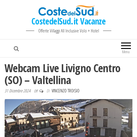
CostedelSud.it Vacanze
Offerte Villaggi All Inclusive Volo + Hotel
Menu
Webcam Live Livigno Centro
(SO) – Valtellina
31 Dicembre 2024
Di
VINCENZO TROISIO
Off