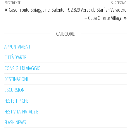
Navigazione articoli
Articolo precedente
PRECEDENTE
SUCCESSIVO
Ar
Case Fronte Spiaggia nel Salento
€ 2.829 Veraclub Starfish Varadero
– Cuba Offerte Villaggi
CATEGORIE
APPUNTAMENTI
CITTÀ D'ARTE
CONSIGLI DI VIAGGIO
DESTINAZIONI
ESCURSIONI
FESTE TIPICHE
FESTIVITA' NATALIZIE
FLASH NEWS