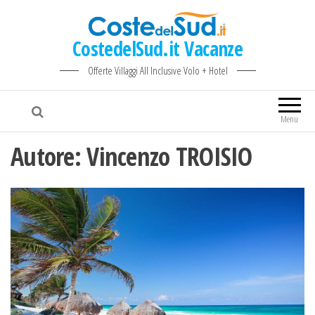
CostedelSud.it Vacanze
Offerte Villaggi All Inclusive Volo + Hotel
Menu
Autore:
Vincenzo TROISIO