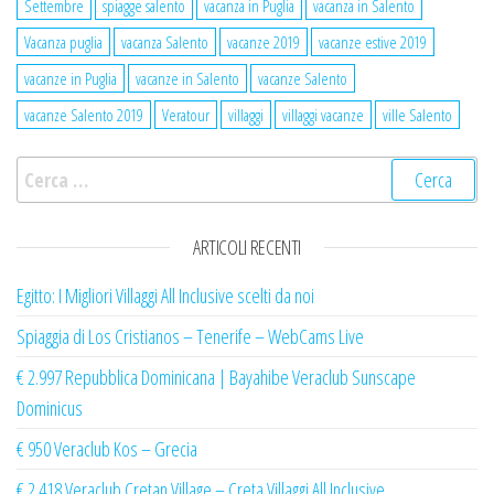
Settembre
spiagge salento
vacanza in Puglia
vacanza in Salento
Vacanza puglia
vacanza Salento
vacanze 2019
vacanze estive 2019
vacanze in Puglia
vacanze in Salento
vacanze Salento
vacanze Salento 2019
Veratour
villaggi
villaggi vacanze
ville Salento
Ricerca per:
ARTICOLI RECENTI
Egitto: I Migliori Villaggi All Inclusive scelti da noi
Spiaggia di Los Cristianos – Tenerife – WebCams Live
€ 2.997 Repubblica Dominicana | Bayahibe Veraclub Sunscape
Dominicus
€ 950 Veraclub Kos – Grecia
€ 2.418 Veraclub Cretan Village – Creta Villaggi All Inclusive