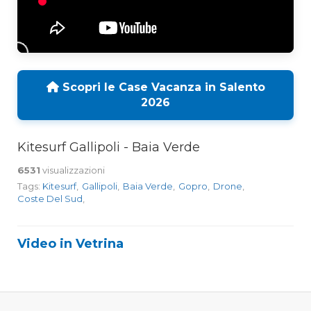
Scopri le Case Vacanza in Salento
2026
Kitesurf Gallipoli - Baia Verde
6531
visualizzazioni
Tags:
Kitesurf
,
Gallipoli
,
Baia Verde
,
Gopro
,
Drone
,
Coste Del Sud
,
Video in Vetrina