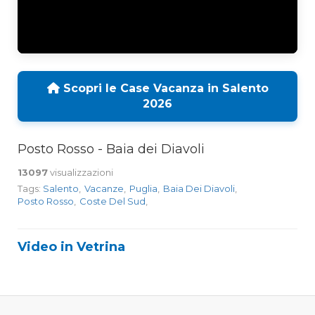
Scopri le Case Vacanza in Salento
2026
Posto Rosso - Baia dei Diavoli
13097
visualizzazioni
Tags:
Salento
,
Vacanze
,
Puglia
,
Baia Dei Diavoli
,
Posto Rosso
,
Coste Del Sud
,
Video in Vetrina