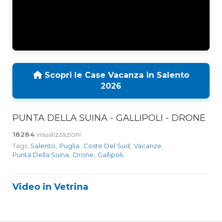
Scopri le Case Vacanza in Salento
2026
PUNTA DELLA SUINA - GALLIPOLI - DRONE
18284
visualizzazioni
Tags:
Salento
,
Puglia
,
Coste Del Sud
,
Vacanze
,
Punta Della Suina
,
Drone
,
Gallipoli
,
Video in Vetrina