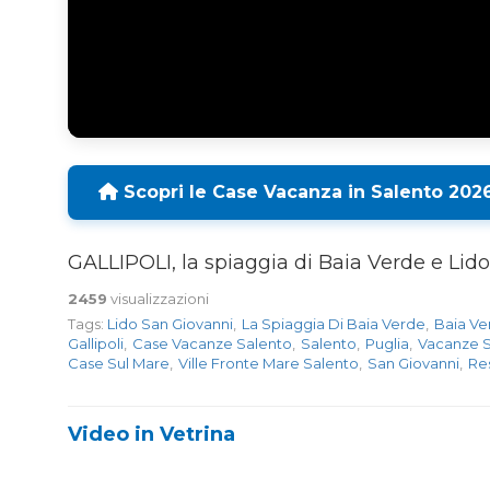
Scopri le Case Vacanza in Salento 202
GALLIPOLI, la spiaggia di Baia Verde e Lid
2459
visualizzazioni
Tags:
Lido San Giovanni
,
La Spiaggia Di Baia Verde
,
Baia Ve
Gallipoli
,
Case Vacanze Salento
,
Salento
,
Puglia
,
Vacanze S
Case Sul Mare
,
Ville Fronte Mare Salento
,
San Giovanni
,
Res
Video in Vetrina