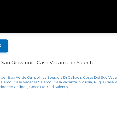
6
o San Giovanni - Case Vacanza in Salento
rde
,
Baia Verde Gallipoli
,
La Spiaggia Di Gallipoli
,
Coste Del Sud Vac
alento
,
Case Vacanza Salento
,
Casa Vacanza In Puglia
,
Puglia Case 
idence Gallipoli
,
Coste Del Sud Salento
,