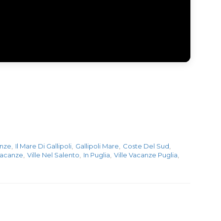
anze
,
Il Mare Di Gallipoli
,
Gallipoli Mare
,
Coste Del Sud
,
Vacanze
,
Ville Nel Salento
,
In Puglia
,
Ville Vacanze Puglia
,