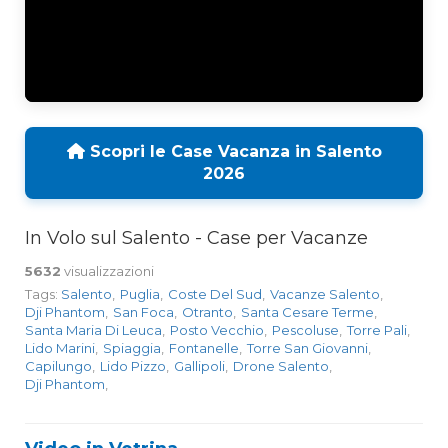
Scopri le Case Vacanza in Salento
2026
In Volo sul Salento - Case per Vacanze
5632
visualizzazioni
Tags:
Salento
,
Puglia
,
Coste Del Sud
,
Vacanze Salento
,
Dji Phantom
,
San Foca
,
Otranto
,
Santa Cesare Terme
,
Santa Maria Di Leuca
,
Posto Vecchio
,
Pescoluse
,
Torre Pali
,
Lido Marini
,
Spiaggia
,
Fontanelle
,
Torre San Giovanni
,
Capilungo
,
Lido Pizzo
,
Gallipoli
,
Drone Salento
,
Dji Phantom
,