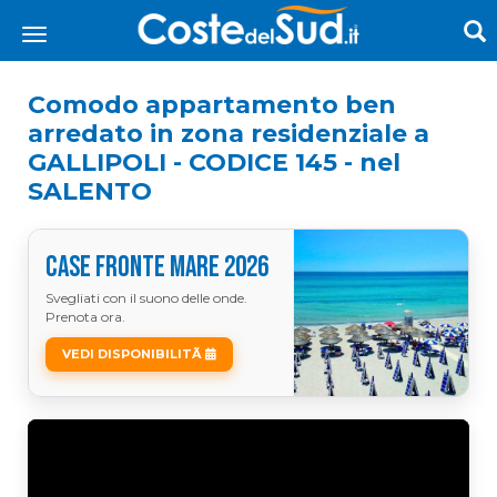
Comodo appartamento ben
arredato in zona residenziale a
GALLIPOLI - CODICE 145 - nel
SALENTO
CASE FRONTE MARE 2026
Svegliati con il suono delle onde.
Prenota ora.
VEDI DISPONIBILITÃ