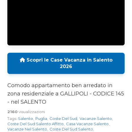
Scopri le Case Vacanza in Salento
2026
Comodo appartamento ben arredato in
zona residenziale a GALLIPOLI - CODICE 145
- nel SALENTO
2160
visualizzazioni
Tags:
Salento
,
Puglia
,
Coste Del Sud
,
Vacanze Salento
,
Coste Del Sud Salento Affitto
,
Casa Vacanze Salento
,
Vacanze Nel Salento
,
Coste Del Sud Salento
,