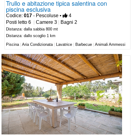
Trullo e abitazione tipica salentina con
piscina esclusiva
Codice:
017
- Pescoluse •
4
Posti letto 6
|
Camere 3
|
Bagni 2
Distanza: dalla sabbia 800 mt
Distanza: dallo scoglio 1 km
Piscina
|
Aria Condizionata
|
Lavatrice
|
Barbecue
|
Animali Ammessi