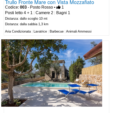
Trullo Fronte Mare con Vista Mozzafiato
Codice:
003
- Posto Rosso •
1
Posti letto 4 + 1
|
Camere 2
|
Bagni 1
Distanza: dallo scoglio 10 mt
Distanza: dalla sabbia 1,3 km
Aria Condizionata
|
Lavatrice
|
Barbecue
|
Animali Ammessi