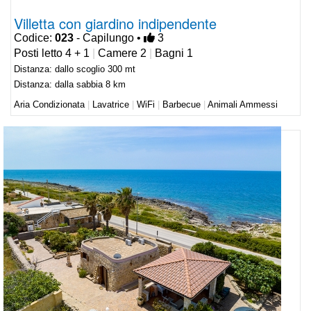
Villetta con giardino indipendente
Codice:
023
- Capilungo •
3
Posti letto 4 + 1
|
Camere 2
|
Bagni 1
Distanza: dallo scoglio 300 mt
Distanza: dalla sabbia 8 km
Aria Condizionata
|
Lavatrice
|
WiFi
|
Barbecue
|
Animali Ammessi