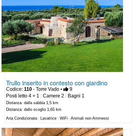
Trullo inserito in contesto con giardino
Codice:
110
- Torre Vado •
9
Posti letto 4 + 1
|
Camere 2
|
Bagni 1
Distanza: dalla sabbia 1,5 km
Distanza: dallo scoglio 1,65 km
Aria Condizionata
|
Lavatrice
|
WiFi
|
Animali non Ammessi