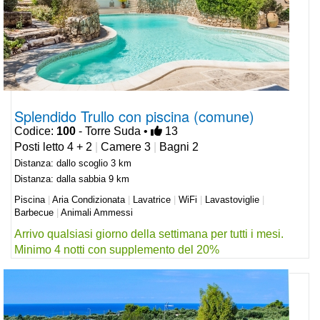
Splendido Trullo con piscina (comune)
Codice:
100
- Torre Suda •
13
Posti letto 4 + 2
|
Camere 3
|
Bagni 2
Distanza: dallo scoglio 3 km
Distanza: dalla sabbia 9 km
Piscina
|
Aria Condizionata
|
Lavatrice
|
WiFi
|
Lavastoviglie
|
Barbecue
|
Animali Ammessi
Arrivo qualsiasi giorno della settimana per tutti i mesi.
Minimo 4 notti con supplemento del 20%