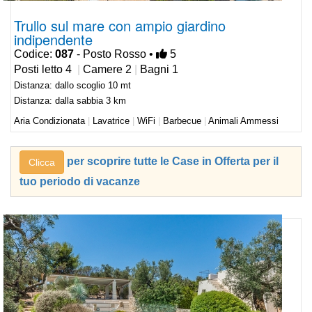
Trullo sul mare con ampio giardino
indipendente
Codice:
087
- Posto Rosso •
5
Posti letto 4
|
Camere 2
|
Bagni 1
Distanza: dallo scoglio 10 mt
Distanza: dalla sabbia 3 km
Aria Condizionata
|
Lavatrice
|
WiFi
|
Barbecue
|
Animali Ammessi
per scoprire tutte le Case in Offerta per il
Clicca
tuo periodo di vacanze