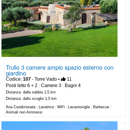
Trullo 3 camere ampio spazio esterno con
giardino
Codice:
107
- Torre Vado •
11
Posti letto 6 + 2
|
Camere 3
|
Bagni 4
Distanza: dalla sabbia 1,5 km
Distanza: dallo scoglio 1,5 km
Aria Condizionata
|
Lavatrice
|
WiFi
|
Lavastoviglie
|
Barbecue
|
Animali non Ammessi