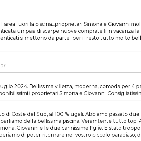
area fuori la piscina...prioprietari Simona e Giovanni molt
cata un paia di scarpe nuove comprate li in vacanza la 
imenticati si mettono da parte...per il resto tutto molto be
ari
uglio 2024. Bellissima villetta, moderna, comoda per 4 p
onibilissimi i proprietari Simona e Giovanni. Consigliatissi
oto di Coste del Sud, al 100 % ugali. Abbiamo passato due 
e parliamo della bellissima piscina. Veramtente tutto top. 
imona, Giovanni e le due carinissime figlie. E stato trop
 speriamo di poter ritornare nel vostro piccolo paradiaso, 