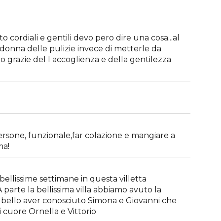
o cordiali e gentili devo pero dire una cosa...al
donna delle pulizie invece di metterle da
llo grazie del l accoglienza e della gentilezza
ersone, funzionale,far colazione e mangiare a
ma!
bellissime settimane in questa villetta
A parte la bellissima villa abbiamo avuto la
po bello aver conosciuto Simona e Giovanni che
di cuore Ornella e Vittorio