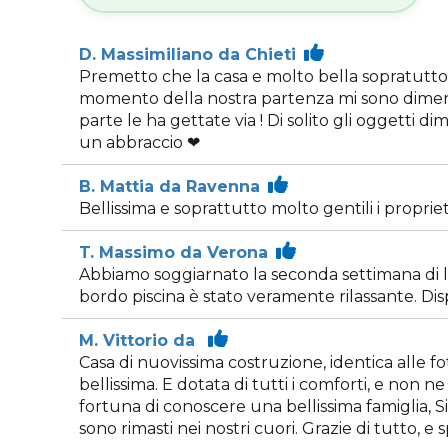
D. Massimiliano da Chieti
Premetto che la casa e molto bella sopratutto l 
momento della nostra partenza mi sono dimenti
parte le ha gettate via ! Di solito gli oggetti d
un abbraccio ❤
B. Mattia da Ravenna
Bellissima e soprattutto molto gentili i propriet
T. Massimo da Verona
Abbiamo soggiarnato la seconda settimana di l
bordo piscina è stato veramente rilassante. Disp
M. Vittorio da
Casa di nuovissima costruzione, identica alle f
bellissima. E dotata di tutti i comforti, e non n
fortuna di conoscere una bellissima famiglia, S
sono rimasti nei nostri cuori. Grazie di tutto, e