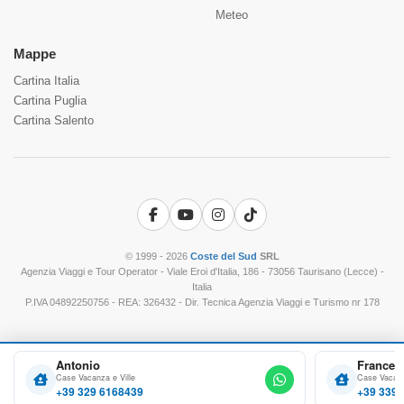
Meteo
Mappe
Cartina Italia
Cartina Puglia
Cartina Salento
Facebook
YouTube
Instagram
TikTok
© 1999 - 2026
Coste del Sud
SRL
Agenzia Viaggi e Tour Operator - Viale Eroi d'Italia, 186 - 73056 Taurisano (Lecce) -
Italia
P.IVA 04892250756 - REA: 326432 - Dir. Tecnica Agenzia Viaggi e Turismo nr 178
Antonio
Frances
Case Vacanza e Ville
Case Vacanz
+39 329 6168439
+39 339 