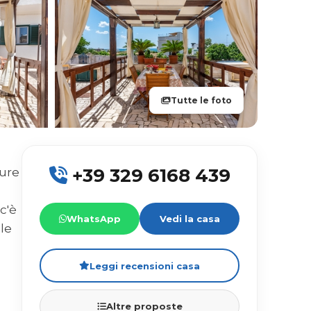
Tutte le foto
+39 329 6168 439
ture
a
c'è
WhatsApp
Vedi la casa
le
Leggi recensioni casa
Altre proposte