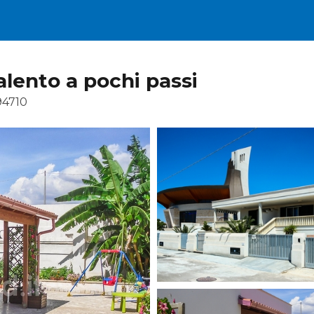
alento a pochi passi
94710