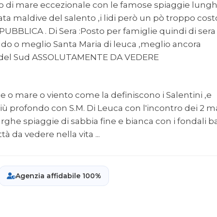
sto di mare eccezionale con le famose spiaggie lung
ta maldive del salento ,i lidi però un pò troppo cost
PUBBLICA . Di Sera :Posto per famiglie quindi di sera
vado o meglio Santa Maria di leuca ,meglio ancora
ello del Sud ASSOLUTAMENTE DA VEDERE
o mare o viento come la definiscono i Salentini ,e
d più profondo con S.M. Di Leuca con l'incontro dei 2 m
larghe spiaggie di sabbia fine e bianca con i fondali b
tà da vedere nella vita ...
Agenzia affidabile 100%