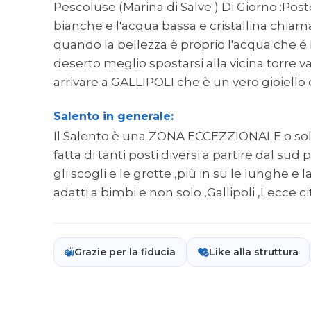
Pescoluse (Marina di Salve ) Di Giorno :Po
bianche e l'acqua bassa e cristallina chiama
quando la bellezza è proprio l'acqua che é 
deserto meglio spostarsi alla vicina torre 
arrivare a GALLIPOLI che è un vero gioi
Salento in generale:
Il Salento è una ZONA ECCEZZIONALE o sole 
fatta di tanti posti diversi a partire dal su
gli scogli e le grotte ,più in su le lunghe e 
adatti a bimbi e non solo ,Gallipoli ,Lecce cit
Grazie per la fiducia
Like alla struttura