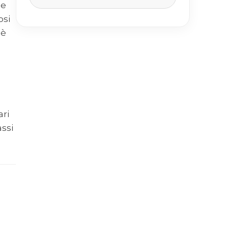
he
osi
 è
ari
assi