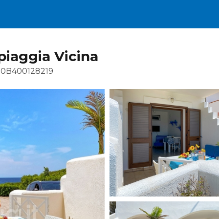
piaggia Vicina
90B400128219