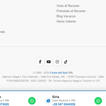
Viste di Recente
Prenotate di Recente
Blog Vacanze
Home Salento
ndo
Facebook
YouTube
Instagram
TikTok
© 1999 - 2026
Coste del Sud
SRL
Agenzia Viaggi e Tour Operator - Viale Eroi d'Italia, 186 - 73056 Taurisano (Lecce) - Italia
P.IVA 04892250756 - REA: 326432 - Dir. Tecnica Agenzia Viaggi e Turismo nr 178
o
Siria
 e Ville
Case Vacanza e Ville
873420
+39 347 5544339