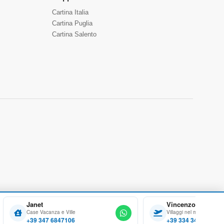
Cartina Italia
Cartina Puglia
Cartina Salento
Janet
Vincenzo
Case Vacanza e Ville
Villaggi nel mondo
+39 347 6847106
+39 334 3486162