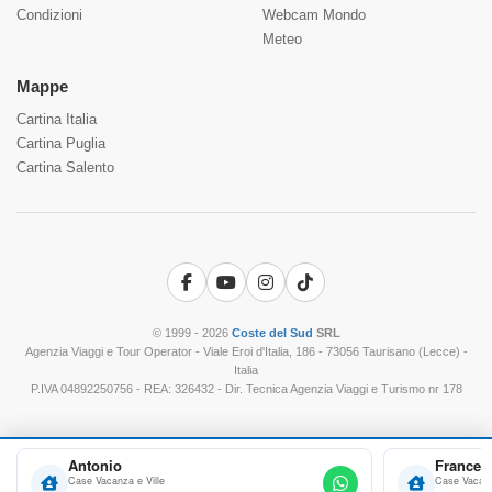
Condizioni
Webcam Mondo
Meteo
Mappe
Cartina Italia
Cartina Puglia
Cartina Salento
Facebook
YouTube
Instagram
TikTok
© 1999 - 2026
Coste del Sud
SRL
Agenzia Viaggi e Tour Operator - Viale Eroi d'Italia, 186 - 73056 Taurisano (Lecce) -
Italia
P.IVA 04892250756 - REA: 326432 - Dir. Tecnica Agenzia Viaggi e Turismo nr 178
Antonio
Frances
Case Vacanza e Ville
Case Vacanz