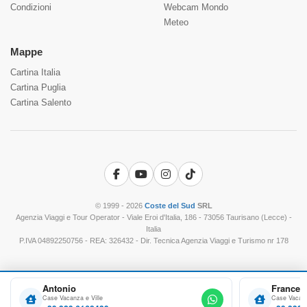
Condizioni
Webcam Mondo
Meteo
Mappe
Cartina Italia
Cartina Puglia
Cartina Salento
Facebook
YouTube
Instagram
TikTok
© 1999 - 2026
Coste del Sud
SRL
Agenzia Viaggi e Tour Operator - Viale Eroi d'Italia, 186 - 73056 Taurisano (Lecce) -
Italia
P.IVA 04892250756 - REA: 326432 - Dir. Tecnica Agenzia Viaggi e Turismo nr 178
Antonio
Frances
Case Vacanza e Ville
Case Vacanz