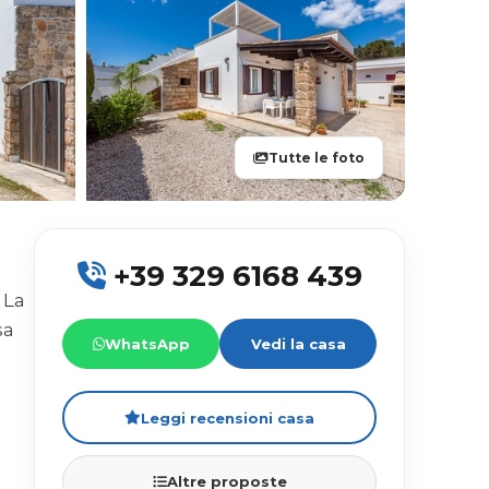
Tutte le foto
+39 329 6168 439
n
 La
sa
WhatsApp
Vedi la casa
.
Leggi recensioni casa
Altre proposte