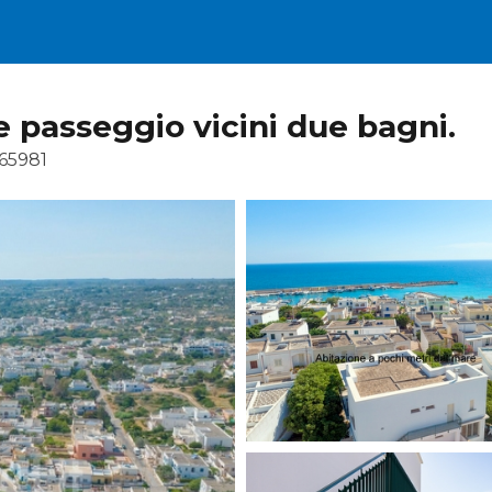
 passeggio vicini due bagni.
65981