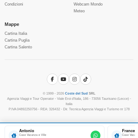
Condizioni
Webcam Mondo
Meteo
Mappe
Cartina Italia
Cartina Puglia
Cartina Salento
Facebook
YouTube
Instagram
TikTok
© 1999 - 2026
Coste del Sud
SRL
Agenzia Viaggi e Tour Operator - Viale Eroi d'Italia, 186 - 73056 Taurisano (Lecce) -
Italia
P.IVA 04892250756 - REA: 326432 - Dir. Tecnica Agenzia Viaggi e Turismo nr 178
Antonio
Frances
Case Vacanza e Ville
Case Vacanz