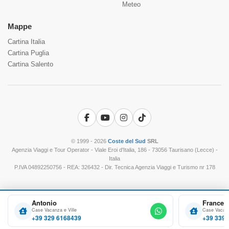
Meteo
Mappe
Cartina Italia
Cartina Puglia
Cartina Salento
Facebook
YouTube
Instagram
TikTok
© 1999 - 2026
Coste del Sud
SRL
Agenzia Viaggi e Tour Operator - Viale Eroi d'Italia, 186 - 73056 Taurisano (Lecce) -
Italia
P.IVA 04892250756 - REA: 326432 - Dir. Tecnica Agenzia Viaggi e Turismo nr 178
Antonio
Frances
Case Vacanza e Ville
Case Vacanz
+39 329 6168439
+39 339 