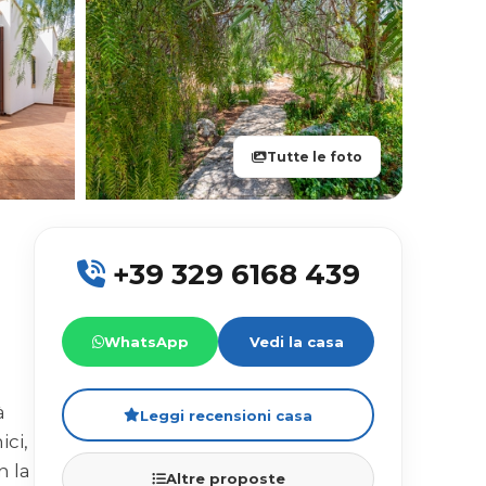
Tutte le foto
+39 329 6168 439
WhatsApp
Vedi la casa
à
Leggi recensioni casa
ici,
n la
Altre proposte