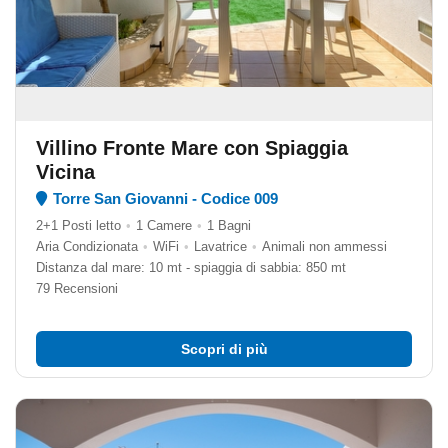
Villino Fronte Mare con Spiaggia
Vicina
Torre San Giovanni - Codice 009
2+1 Posti letto
•
1 Camere
•
1 Bagni
Aria Condizionata
•
WiFi
•
Lavatrice
•
Animali non ammessi
Distanza dal mare: 10 mt - spiaggia di sabbia: 850 mt
79 Recensioni
Scopri di più