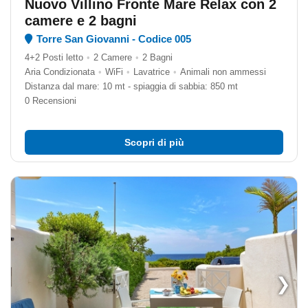
Nuovo Villino Fronte Mare Relax con 2
camere e 2 bagni
Torre San Giovanni - Codice 005
4+2 Posti letto
•
2 Camere
•
2 Bagni
Aria Condizionata
•
WiFi
•
Lavatrice
•
Animali non ammessi
Distanza dal mare: 10 mt - spiaggia di sabbia: 850 mt
0 Recensioni
Scopri di più
❯