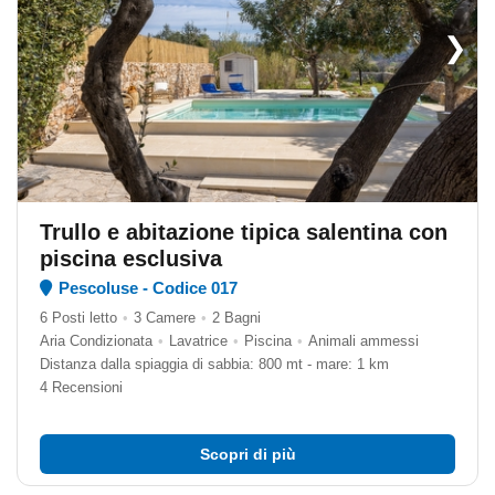
❯
Trullo e abitazione tipica salentina con
piscina esclusiva
Pescoluse - Codice 017
6 Posti letto
•
3 Camere
•
2 Bagni
Aria Condizionata
•
Lavatrice
•
Piscina
•
Animali ammessi
Distanza dalla spiaggia di sabbia: 800 mt - mare: 1 km
4 Recensioni
Scopri di più