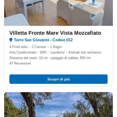
Villetta Fronte Mare Vista Mozzafiato
Torre San Giovanni - Codice 012
4 Posti letto
•
2 Camere
•
1 Bagni
Aria Condizionata
•
WiFi
•
Lavatrice
•
Animali non ammessi
Distanza dal mare: 10 mt - spiaggia di sabbia: 850 mt
47 Recensioni
Scopri di più