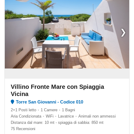
❯
Villino Fronte Mare con Spiaggia
Vicina
Torre San Giovanni - Codice 010
2+1 Posti letto
•
1 Camere
•
1 Bagni
Aria Condizionata
•
WiFi
•
Lavatrice
•
Animali non ammessi
Distanza dal mare: 10 mt - spiaggia di sabbia: 850 mt
75 Recensioni