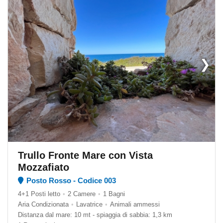
❯
Trullo Fronte Mare con Vista
Mozzafiato
Posto Rosso - Codice 003
4+1 Posti letto
•
2 Camere
•
1 Bagni
Aria Condizionata
•
Lavatrice
•
Animali ammessi
Distanza dal mare: 10 mt - spiaggia di sabbia: 1,3 km