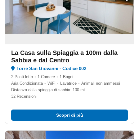
La Casa sulla Spiaggia a 100m dalla
Sabbia e dal Centro
Torre San Giovanni - Codice 002
2 Posti letto
•
1 Camere
•
1 Bagni
Aria Condizionata
•
WiFi
•
Lavatrice
•
Animali non ammessi
Distanza dalla spiaggia di sabbia: 100 mt
32 Recensioni
Scopri di più