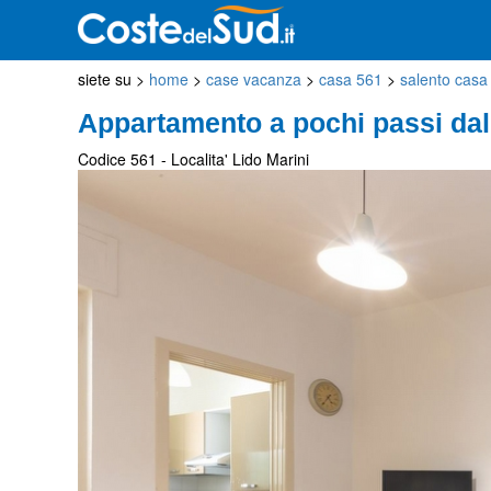
siete su >
home
>
case vacanza
>
casa 561
>
salento casa
Appartamento a pochi passi dal
Codice 561 - Localita' Lido Marini