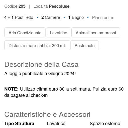
Codice
295
|
Località
Pescoluse
•
•
•
4 + 1
Posti letto
2
Camere
1
Bagno
Piano primo
Aria Condizionata
Lavatrice
Animali non ammessi
Distanza mare-sabbia: 300 mt.
Posto auto
Descrizione della Casa
Alloggio pubblicato a Giugno 2024!
NOTE:
Utilizzo clima euro 30 a settimana. Pulizia euro 60
da pagare al check-in
Caratteristiche e Accessori
Tipo Struttura
Lavatrice
Spazio esterno