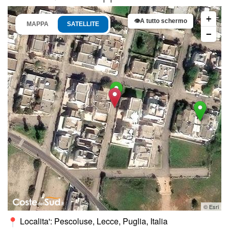
+
👁
A tutto schermo
MAPPA
SATELLITE
−
© Esri
Localita': Pescoluse, Lecce, Puglia, Italia