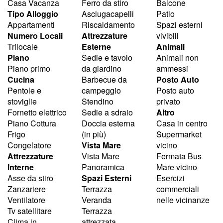
Casa Vacanza
Ferro da stiro
Balcone
Tipo Alloggio
Asciugacapelli
Patio
Appartamenti
Riscaldamento
Spazi esterni
Numero Locali
Attrezzature
vivibili
Trilocale
Esterne
Animali
Piano
Sedie e tavolo
Animali non
Piano primo
da giardino
ammessi
Cucina
Barbecue da
Posto Auto
Pentole e
campeggio
Posto auto
stoviglie
Stendino
privato
Fornetto elettrico
Sedie a sdraio
Altro
Piano Cottura
Doccia esterna
Casa in centro
Frigo
(in più)
Supermarket
Congelatore
Vista Mare
vicino
Attrezzature
Vista Mare
Fermata Bus
Interne
Panoramica
Mare vicino
Asse da stiro
Spazi Esterni
Esercizi
Zanzariere
Terrazza
commerciali
Ventilatore
Veranda
nelle vicinanze
Tv satellitare
Terrazza
Clima in
attrezzata