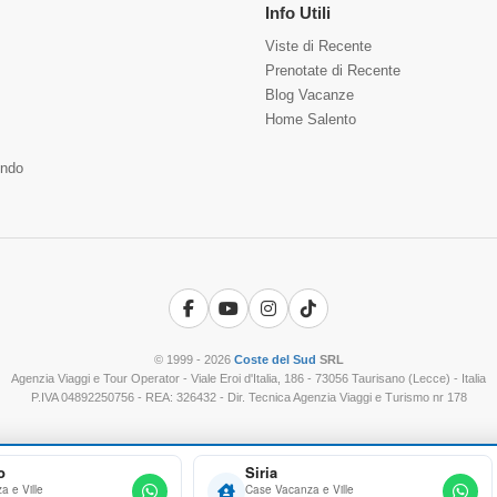
Info Utili
Viste di Recente
Prenotate di Recente
Blog Vacanze
Home Salento
ndo
Facebook
YouTube
Instagram
TikTok
© 1999 - 2026
Coste del Sud
SRL
Agenzia Viaggi e Tour Operator - Viale Eroi d'Italia, 186 - 73056 Taurisano (Lecce) - Italia
P.IVA 04892250756 - REA: 326432 - Dir. Tecnica Agenzia Viaggi e Turismo nr 178
o
Siria
 e Ville
Case Vacanza e Ville