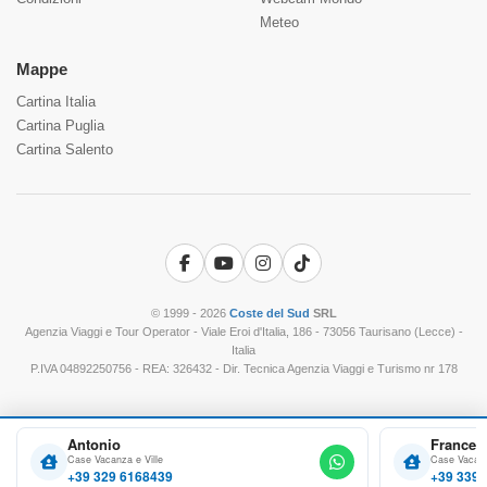
Meteo
Mappe
Cartina Italia
Cartina Puglia
Cartina Salento
Facebook
YouTube
Instagram
TikTok
© 1999 - 2026
Coste del Sud
SRL
Agenzia Viaggi e Tour Operator - Viale Eroi d'Italia, 186 - 73056 Taurisano (Lecce) -
Italia
P.IVA 04892250756 - REA: 326432 - Dir. Tecnica Agenzia Viaggi e Turismo nr 178
Antonio
Frances
Case Vacanza e Ville
Case Vacanz
+39 329 6168439
+39 339 