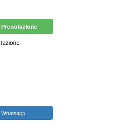
i Prenotazione
otazione
n Whatsapp