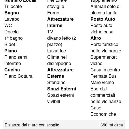
Trilocale
stoviglie
Animali solo di
Bagno
Forno
piccola taglia
Lavabo
Attrezzature
Posto Auto
WC
Interne
Posto auto
Doccia
TV
vicino casa
1° bagno
divano letto (2
Altro
Bidet
piazze)
Porto turistico
Piano
Lavatrice
nelle vicinanze
Piano semi
Clima nel
Supermarket
interrato
disimpegno
vicino
Cucina
Attrezzature
Casa in centro
Piano Cottura
Esterne
Fermata Bus
Stendino
Mare vicino
Spazi Esterni
Esercizi
Spazi esterni
commerciali
vivibili
nelle vicinanze
Case
Economiche
Distanza dal mare con scoglio
650 mt circa