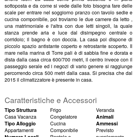
sottoposta e da come si vede dalle foto bisogna fare delle
scale per entrare nel soggiorno pranzo con tavolo sedie e
cucina componibile, poi troviamo le due camere da letto ,
una matrimoniale e l'altra con due letti singoli, la quale
stanza prende aria e luce dal disimpegno centrale o
corridoio; il bagno è con doccia. La casa poi dispone di
piccolo spazio antistante coperto e retrostante scoperto. Il
mare nella marina di Torre pali è di sabbia fine e dorata e
dista dalla casa circa 600/700 metri, il centro invece con il
passeggio serale ed i negozi di vario genere si raggiunge
percorrendo circa 500 metri dalla casa. Si precisa che dal
2015 il climatizzatore è presente in casa.
Caratteristiche e Accessori
Tipo Struttura
Frigo
Veranda
Casa Vacanza
Congelatore
Animali
Tipo Alloggio
Cucina
Ammessi
Appartamenti
Componibile
Previsto
Numero Locali
Pentole e
supplemento