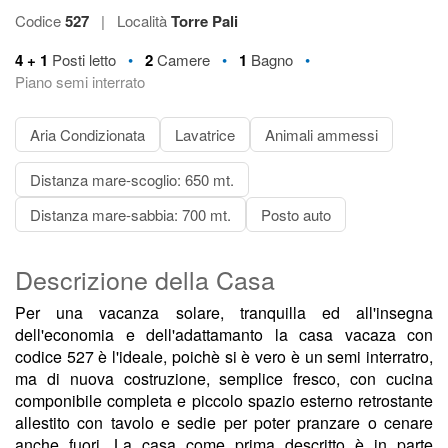
Codice
527
|
Località
Torre Pali
•
•
•
4 + 1
Posti letto
2
Camere
1
Bagno
Piano semi interrato
Aria Condizionata
Lavatrice
Animali ammessi
Distanza mare-scoglio: 650 mt.
Distanza mare-sabbia: 700 mt.
Posto auto
Descrizione della Casa
Per una vacanza solare, tranquilla ed all'insegna
dell'economia e dell'adattamanto la casa vacaza con
codice 527 è l'ideale, poichè si è vero è un semi interratro,
ma di nuova costruzione, semplice fresco, con cucina
componibile completa e piccolo spazio esterno retrostante
allestito con tavolo e sedie per poter pranzare o cenare
anche fuori. La casa come prima descritto è in parte