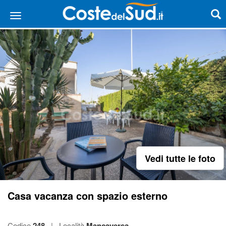
Vedi tutte le foto
Casa vacanza con spazio esterno
Codice
248
|
Località
Mancaversa