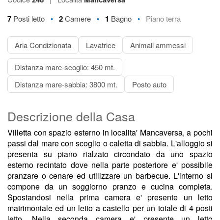
•
•
•
7
Posti letto
2
Camere
1
Bagno
Piano terra
Aria Condizionata
Lavatrice
Animali ammessi
Distanza mare-scoglio: 450 mt.
Distanza mare-sabbia: 3800 mt.
Posto auto
Descrizione della Casa
Villetta con spazio esterno in localita' Mancaversa, a pochi
passi dal mare con scoglio o caletta di sabbia. L'alloggio si
presenta su piano rialzato circondato da uno spazio
esterno recintato dove nella parte posteriore e' possibile
pranzare o cenare ed utilizzare un barbecue. L'interno si
compone da un soggiorno pranzo e cucina completa.
Spostandosi nella prima camera e' presente un letto
matrimoniale ed un letto a castello per un totale di 4 posti
letto. Nella seconda camera e' presente un letto