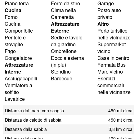
Piano terra
Ferro da stiro
Garage
Cucina
Clima nella
Posto auto
Forno
Cameretta
privato
Cucina
Attrezzature
Altro
Componibile
Esterne
Porto turistico
Pentole e
Sedie e tavolo
nelle vicinanze
stoviglie
da giardino
Supermarket
Frigo
Ombrellone
vicino
Congelatore
Doccia esterna
Casa in centro
Attrezzature
(in più)
Fermata Bus
Interne
Stendino
Mare vicino
Asciugacapelli
Barbecue
Esercizi
Ventilatore a
commerciali
soffitto
nelle vicinanze
Lavatrice
Distanza dal mare con scoglio
450 mt circa
Distanza da calette di sabbia
450 mt circa
Distanza dalla sabbia
3,8 km circa
Distanza dal centro
400 mt circa