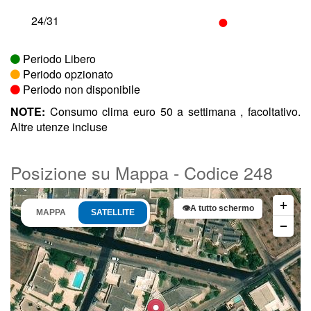
•
24/31
Periodo Libero
Periodo opzionato
Periodo non disponibile
NOTE:
Consumo clima euro 50 a settimana , facoltativo.
Altre utenze incluse
Posizione su Mappa - Codice 248
+
👁
A tutto schermo
MAPPA
SATELLITE
−