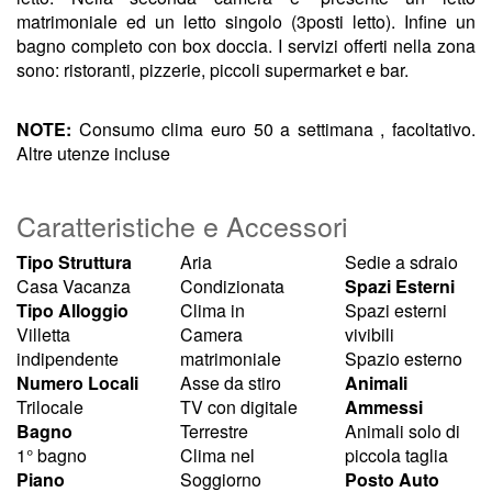
matrimoniale ed un letto singolo (3posti letto). Infine un
bagno completo con box doccia. I servizi offerti nella zona
sono: ristoranti, pizzerie, piccoli supermarket e bar.
NOTE:
Consumo clima euro 50 a settimana , facoltativo.
Altre utenze incluse
Caratteristiche e Accessori
Tipo Struttura
Aria
Sedie a sdraio
Casa Vacanza
Condizionata
Spazi Esterni
Tipo Alloggio
Clima in
Spazi esterni
Villetta
Camera
vivibili
indipendente
matrimoniale
Spazio esterno
Numero Locali
Asse da stiro
Animali
Trilocale
TV con digitale
Ammessi
Bagno
Terrestre
Animali solo di
1° bagno
Clima nel
piccola taglia
Piano
Soggiorno
Posto Auto