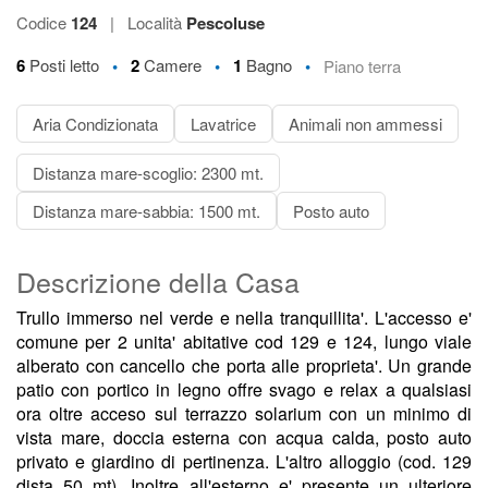
Codice
124
|
Località
Pescoluse
•
•
•
6
Posti letto
2
Camere
1
Bagno
Piano terra
Aria Condizionata
Lavatrice
Animali non ammessi
Distanza mare-scoglio: 2300 mt.
Distanza mare-sabbia: 1500 mt.
Posto auto
Descrizione della Casa
Trullo immerso nel verde e nella tranquillita'. L'accesso e'
comune per 2 unita' abitative cod 129 e 124, lungo viale
alberato con cancello che porta alle proprieta'. Un grande
patio con portico in legno offre svago e relax a qualsiasi
ora oltre acceso sul terrazzo solarium con un minimo di
vista mare, doccia esterna con acqua calda, posto auto
privato e giardino di pertinenza. L'altro alloggio (cod. 129
dista 50 mt). Inoltre all'esterno e' presente un ulteriore