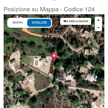
Posizione su Mappa - Codice 124
+
👁
A tutto schermo
MAPPA
SATELLITE
−