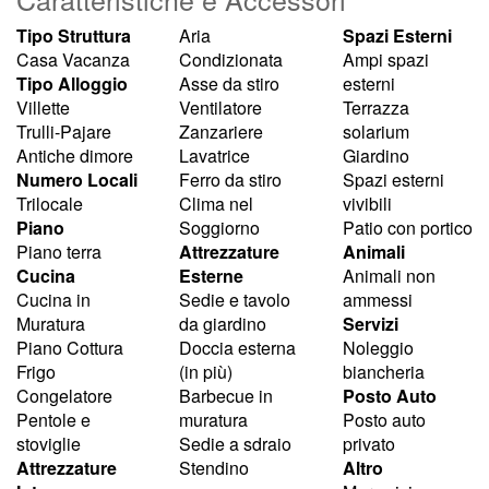
Tipo Struttura
Aria
Spazi Esterni
Casa Vacanza
Condizionata
Ampi spazi
Tipo Alloggio
Asse da stiro
esterni
Villette
Ventilatore
Terrazza
Trulli-Pajare
Zanzariere
solarium
Antiche dimore
Lavatrice
Giardino
Numero Locali
Ferro da stiro
Spazi esterni
Trilocale
Clima nel
vivibili
Piano
Soggiorno
Patio con portico
Piano terra
Attrezzature
Animali
Cucina
Esterne
Animali non
Cucina in
Sedie e tavolo
ammessi
Muratura
da giardino
Servizi
Piano Cottura
Doccia esterna
Noleggio
Frigo
(in più)
biancheria
Congelatore
Barbecue in
Posto Auto
Pentole e
muratura
Posto auto
stoviglie
Sedie a sdraio
privato
Attrezzature
Stendino
Altro