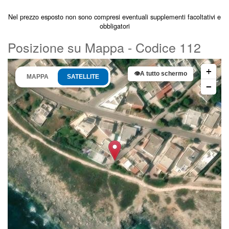
Nel prezzo esposto non sono compresi eventuali supplementi facoltativi e
obbligatori
Posizione su Mappa - Codice 112
+
👁
A tutto schermo
MAPPA
SATELLITE
−