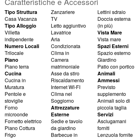
Caratteristiche e Accessori
Tipo Struttura
Zanzariere
Lettini sdraio
Casa Vacanza
TV
Doccia esterna
Tipo Alloggio
Letto aggiuntivo
(in più)
Villetta
Lavatrice
Vista Mare
indipendente
Aria
Vista mare
Numero Locali
Condizionata
Spazi Esterni
Trilocale
Clima in
Spazio esterno
Piano
Camera
Giardino
Piano terra
matrimoniale
Patio con portico
Cucina
Asse da stiro
Animali
Cucina in
Riscaldamento
Ammessi
Muratura
Internet WI-FI
Previsto
Pentole e
Clima nel
supplemento
stoviglie
Soggiorno
Animali solo di
Forno
Attrezzature
piccola taglia
microonde
Esterne
Servizi
Fornetto elettrico
Sedie e tavolo
Asciugamani
Piano Cottura
da giardino
forniti
Frigo
Barbecue in
Lenzuola fornite