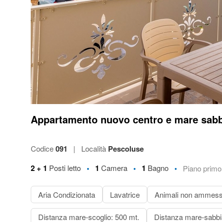
Appartamento nuovo centro e mare sabbi
Codice
091
|
Località
Pescoluse
•
•
•
2 + 1
Posti letto
1
Camera
1
Bagno
Piano primo
Aria Condizionata
Lavatrice
Animali non ammess
Distanza mare-scoglio: 500 mt.
Distanza mare-sabbi