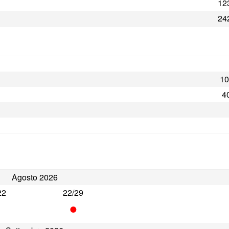
123
242
10
4
Agosto 2026
22
22/29
•
•