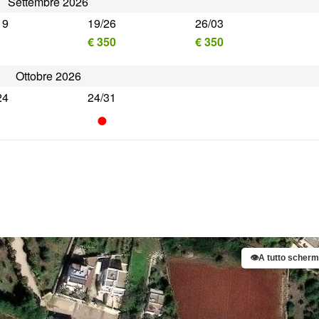
Settembre 2026
19
19/26
26/03
•
€ 350
€ 350
Ottobre 2026
24
24/31
•
•
👁
A tutto scher