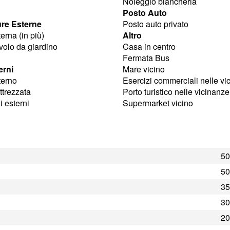
Noleggio biancheria
Posto Auto
ure Esterne
Posto auto privato
erna (in più)
Altro
volo da giardino
Casa in centro
Fermata Bus
erni
Mare vicino
terno
Esercizi commerciali nelle vi
ttrezzata
Porto turistico nelle vicinanze
 esterni
Supermarket vicino
50
50
35
30
20