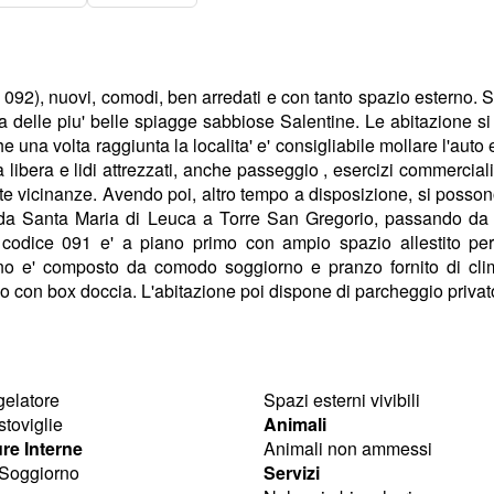
 092), nuovi, comodi, ben arredati e con tanto spazio esterno. S
 delle piu' belle spiagge sabbiose Salentine. Le abitazione si
he una volta raggiunta la localita' e' consigliabile mollare l'auto
ibera e lidi attrezzati, anche passeggio , esercizi commerciali, 
e vicinanze. Avendo poi, altro tempo a disposizione, si possono
ta': da Santa Maria di Leuca a Torre San Gregorio, passando d
e codice 091 e' a piano primo con ampio spazio allestito pe
terno e' composto da comodo soggiorno e pranzo fornito di cli
o con box doccia. L'abitazione poi dispone di parcheggio privat
gelatore
Spazi esterni vivibili
stoviglie
Animali
ure Interne
Animali non ammessi
 Soggiorno
Servizi