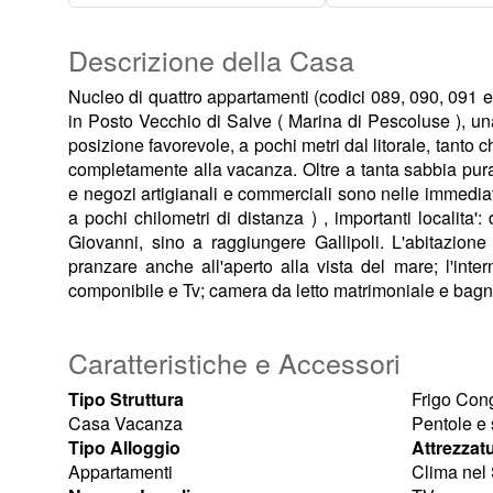
Descrizione della Casa
Nucleo di quattro appartamenti (codici 089, 090, 091 e
in Posto Vecchio di Salve ( Marina di Pescoluse ), una
posizione favorevole, a pochi metri dal litorale, tanto c
completamente alla vacanza. Oltre a tanta sabbia pura l
e negozi artigianali e commerciali sono nelle immediat
a pochi chilometri di distanza ) , importanti locali
Giovanni, sino a raggiungere Gallipoli. L'abitazion
pranzare anche all'aperto alla vista del mare; l'in
componibile e Tv; camera da letto matrimoniale e bagn
Caratteristiche e Accessori
Tipo Struttura
Frigo Con
Casa Vacanza
Pentole e 
Tipo Alloggio
Attrezzat
Appartamenti
Clima nel