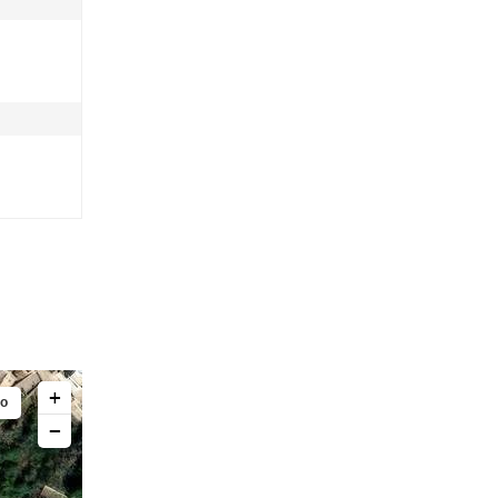
+
mo
−