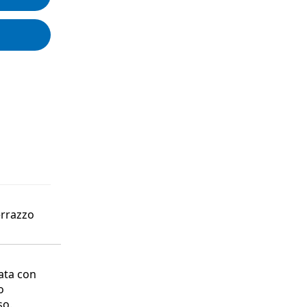
errazzo
ata con
o
so.