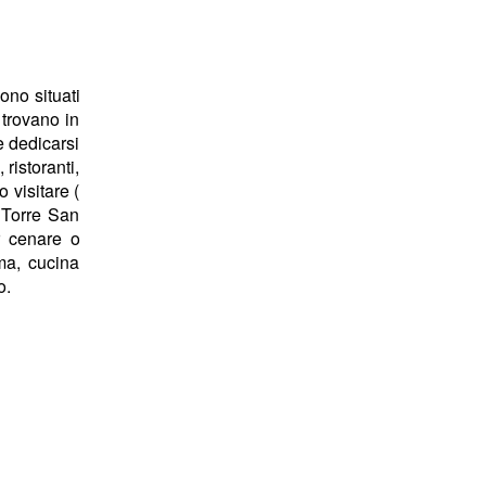
ono situati
 trovano in
 e dedicarsi
ristoranti,
 visitare (
a Torre San
r cenare o
ma, cucina
o.