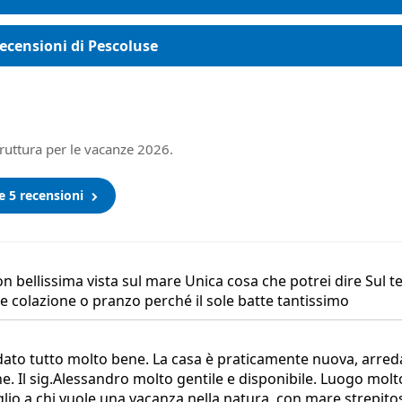
ecensioni di Pescoluse
truttura per le vacanze 2026.
le 5 recensioni
bellissima vista sul mare Unica cosa che potrei dire Sul t
e colazione o pranzo perché il sole batte tantissimo
ndato tutto molto bene. La casa è praticamente nuova, arred
e. Il sig.Alessandro molto gentile e disponibile. Luogo molt
glio a chi vuole.una vacanza nella natura, con mare strepito