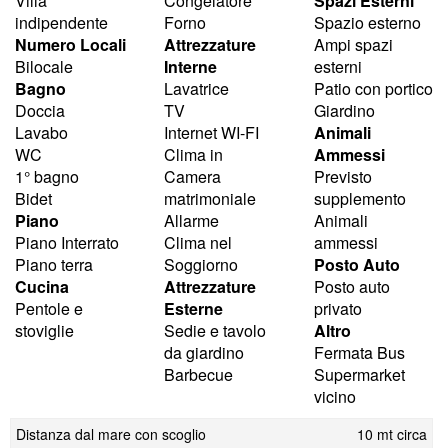
Villa
Congelatore
Spazi Esterni
indipendente
Forno
Spazio esterno
Numero Locali
Attrezzature
Ampi spazi
Bilocale
Interne
esterni
Bagno
Lavatrice
Patio con portico
Doccia
TV
Giardino
Lavabo
Internet WI-FI
Animali
WC
Clima in
Ammessi
1° bagno
Camera
Previsto
Bidet
matrimoniale
supplemento
Piano
Allarme
Animali
Piano Interrato
Clima nel
ammessi
Piano terra
Soggiorno
Posto Auto
Cucina
Attrezzature
Posto auto
Pentole e
Esterne
privato
stoviglie
Sedie e tavolo
Altro
da giardino
Fermata Bus
Barbecue
Supermarket
vicino
Distanza dal mare con scoglio
10 mt circa