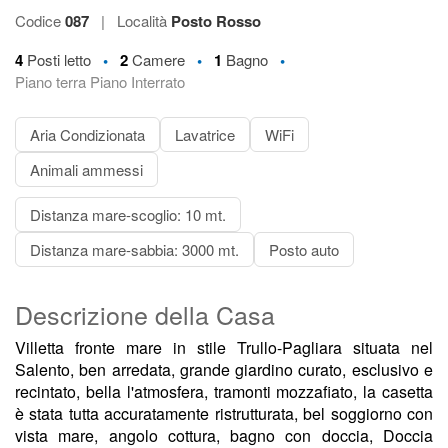
Codice
087
|
Località
Posto Rosso
•
•
•
4
Posti letto
2
Camere
1
Bagno
Piano terra Piano Interrato
Aria Condizionata
Lavatrice
WiFi
Animali ammessi
Distanza mare-scoglio: 10 mt.
Distanza mare-sabbia: 3000 mt.
Posto auto
Descrizione della Casa
Villetta fronte mare in stile Trullo-Pagliara situata nel
Salento, ben arredata, grande giardino curato, esclusivo e
recintato, bella l'atmosfera, tramonti mozzafiato, la casetta
è stata tutta accuratamente ristrutturata, bel soggiorno con
vista mare, angolo cottura, bagno con doccia, Doccia