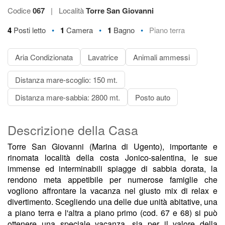
Codice
067
|
Località
Torre San Giovanni
•
•
•
4
Posti letto
1
Camera
1
Bagno
Piano terra
Aria Condizionata
Lavatrice
Animali ammessi
Distanza mare-scoglio: 150 mt.
Distanza mare-sabbia: 2800 mt.
Posto auto
Descrizione della Casa
Torre San Giovanni (Marina di Ugento), importante e
rinomata località della costa Jonico-salentina, le sue
immense ed interminabili spiagge di sabbia dorata, la
rendono meta appetibile per numerose famiglie che
vogliono affrontare la vacanza nel giusto mix di relax e
divertimento. Scegliendo una delle due unità abitative, una
a piano terra e l'altra a piano primo (cod. 67 e 68) si può
ottenere una speciale vacanza, sia per il valore della