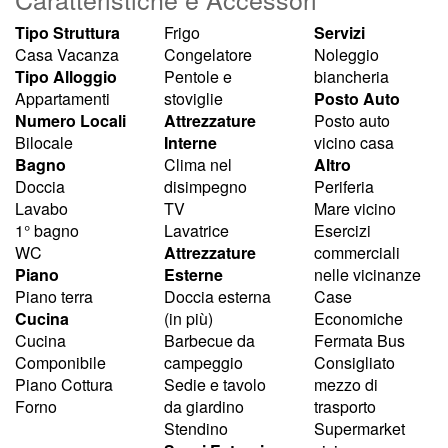
Tipo Struttura
Frigo
Servizi
Casa Vacanza
Congelatore
Noleggio
Tipo Alloggio
Pentole e
biancheria
Appartamenti
stoviglie
Posto Auto
Numero Locali
Attrezzature
Posto auto
Bilocale
Interne
vicino casa
Bagno
Clima nel
Altro
Doccia
disimpegno
Periferia
Lavabo
TV
Mare vicino
1° bagno
Lavatrice
Esercizi
WC
Attrezzature
commerciali
Piano
Esterne
nelle vicinanze
Piano terra
Doccia esterna
Case
Cucina
(in più)
Economiche
Cucina
Barbecue da
Fermata Bus
Componibile
campeggio
Consigliato
Piano Cottura
Sedie e tavolo
mezzo di
Forno
da giardino
trasporto
Stendino
Supermarket