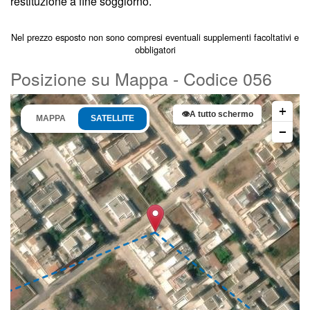
restituzione a fine soggiorno.
Nel prezzo esposto non sono compresi eventuali supplementi facoltativi e
obbligatori
Posizione su Mappa - Codice 056
+
👁
A tutto schermo
MAPPA
SATELLITE
−