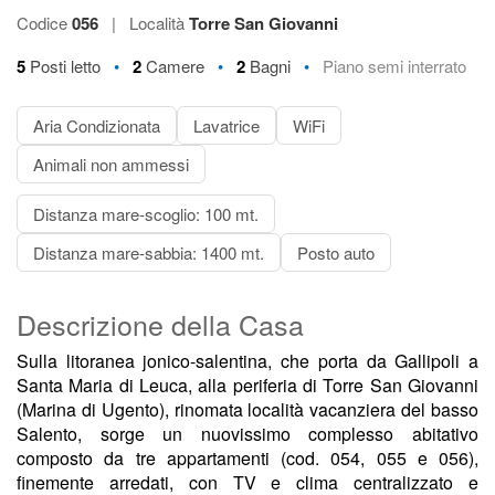
Codice
056
|
Località
Torre San Giovanni
•
•
•
5
Posti letto
2
Camere
2
Bagni
Piano semi interrato
Aria Condizionata
Lavatrice
WiFi
Animali non ammessi
Distanza mare-scoglio: 100 mt.
Distanza mare-sabbia: 1400 mt.
Posto auto
Descrizione della Casa
Sulla litoranea jonico-salentina, che porta da Gallipoli a
Santa Maria di Leuca, alla periferia di Torre San Giovanni
(Marina di Ugento), rinomata località vacanziera del basso
Salento, sorge un nuovissimo complesso abitativo
composto da tre appartamenti (cod. 054, 055 e 056),
finemente arredati, con TV e clima centralizzato e