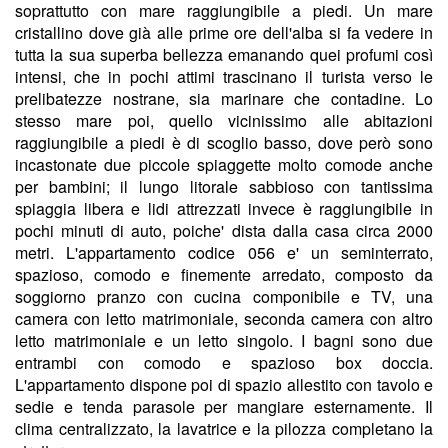
soprattutto con mare raggiungibile a piedi. Un mare
cristallino dove già alle prime ore dell'alba si fa vedere in
tutta la sua superba bellezza emanando quei profumi così
intensi, che in pochi attimi trascinano il turista verso le
prelibatezze nostrane, sia marinare che contadine. Lo
stesso mare poi, quello vicinissimo alle abitazioni
raggiungibile a piedi è di scoglio basso, dove però sono
incastonate due piccole spiaggette molto comode anche
per bambini; il lungo litorale sabbioso con tantissima
spiaggia libera e lidi attrezzati invece è raggiungibile in
pochi minuti di auto, poiche' dista dalla casa circa 2000
metri. L'appartamento codice 056 e' un seminterrato,
spazioso, comodo e finemente arredato, composto da
soggiorno pranzo con cucina componibile e TV, una
camera con letto matrimoniale, seconda camera con altro
letto matrimoniale e un letto singolo. I bagni sono due
entrambi con comodo e spazioso box doccia.
L'appartamento dispone poi di spazio allestito con tavolo e
sedie e tenda parasole per mangiare esternamente. Il
clima centralizzato, la lavatrice e la pilozza completano la