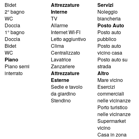
Bidet
Attrezzature
Servizi
2° bagno
Interne
Noleggio
WC
TV
biancheria
Doccia
Allarme
Posto Auto
1° bagno
Internet WI-FI
Posto auto
Doccia
Letto aggiuntivo
pubblico
Bidet
Clima
Posto auto
WC
Centralizzato
vicino casa
Piano
Lavatrice
Posto auto su
Piano semi
Zanzariere
strada
interrato
Attrezzature
Altro
Esterne
Mare vicino
Sedie e tavolo
Esercizi
da giardino
commerciali
Stendino
nelle vicinanze
Porto turistico
nelle vicinanze
Supermarket
vicino
Casa in zona