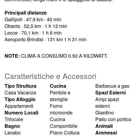
Principali distanze
Gallipoli · 47,9 km · 40 min
Otranto · 52,5 km · 1 h 12 min
Lecce · 70,1 km · 1 h 6 min
Aeroporto Brindisi · 131 km 1 h 31 min
NOTE:
CLIMA A CONSUMO 0.50 A KILOWATT.
Caratteristiche e Accessori
Tipo Struttura
Cucina
Barbecue a gas
Casa Vacanza
Pentole e
Spazi Esterni
Tipo Alloggio
stoviglie
Ampi spazi
Appartamenti
Forno
esterni
Numero Locali
microonde
Giardino
Trilocale
Cucina
Patio con portico
Bagno
Componibile
Animali
Lavabo
Piano Cottura
Ammessi