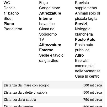
WC
Frigo
Previsto
Doccia
Congelatore
supplemento
1° bagno
Attrezzature
Animali solo di
Bidet
Interne
piccola taglia
Piano
Lavatrice
Servizi
Piano terra
Clima nel
Noleggio
Soggiorno
biancheria
TV
Posto Auto
Attrezzature
Posto auto
Esterne
pubblico
Sedie e tavolo
Altro
da giardino
Esercizi
commerciali
nelle vicinanze
Casa in centro
Distanza dal mare con scoglio
500 mt circa
Distanza da calette di sabbia
500 mt circa
Distanza dalla sabbia
750 mt circa
Distanza dal centro
500 mt circa