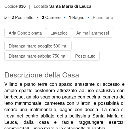
Codice
036
|
Località
Santa Maria di Leuca
•
•
•
5 + 2
Posti letto
2
Camere
1
Bagno
Piano terra
Aria Condizionata
Lavatrice
Animali ammessi
Distanza mare-scoglio: 500 mt.
Distanza mare-sabbia: 750 mt.
Posto auto
Descrizione della Casa
Villino a piano terra con spazio antistante di accesso e
ampio spazio posteriore attrezzato ad uso esclusivo con
barbecue, ampio soggiorno pranzo con cucina, camera da
letto matrimoniale, cameretta con 3 lettini e possibilità di
creare una matrimoniale, bagno con doccia. La casa si
trova nel centro abitato della bellissima Santa Maria di
Leuca, dalla casa è facile raggiungere esercizi
commerciali, lungo mare e le spiaggette di sabbia.