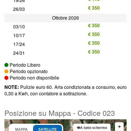
19/26
€ 350
26/03
Ottobre 2026
€ 350
03/10
€ 350
10/17
€ 350
17/24
€ 350
24/31
Periodo Libero
Periodo opzionato
Periodo non disponibile
NOTE:
Pulizie euro 60. Aria condizionata a consumo, euro
0,30 a Kwh, con contatore a sottrazione.
Posizione su Mappa - Codice 023
+
👁
A tutto schermo
MAPPA
SATELLITE