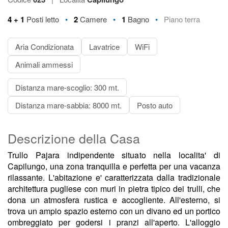
•
•
•
4 + 1
Posti letto
2
Camere
1
Bagno
Piano terra
Aria Condizionata
Lavatrice
WiFi
Animali ammessi
Distanza mare-scoglio: 300 mt.
Distanza mare-sabbia: 8000 mt.
Posto auto
Descrizione della Casa
Trullo Pajara indipendente situato nella localita' di
Capilungo, una zona tranquilla e perfetta per una vacanza
rilassante. L'abitazione e' caratterizzata dalla tradizionale
architettura pugliese con muri in pietra tipico dei trulli, che
dona un atmosfera rustica e accogliente. All'esterno, si
trova un ampio spazio esterno con un divano ed un portico
ombreggiato per godersi i pranzi all'aperto. L'alloggio