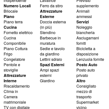
indipendente
Lavatrice
Previsto
Numero Locali
Ferro da stiro
supplemento
Bilocale
Attrezzature
Animali
Piano
Esterne
ammessi
Piano terra
Doccia esterna
Servizi
Cucina
(in più)
Noleggio
Fornetto elettrico
Stendino
biancheria
Cucina
Barbecue in
Asciugamani
Componibile
muratura
forniti
Piano Cottura
Sedie e tavolo
Bicicletta a
Frigo
da giardino
disposizione
Congelatore
Lettini sdraio
Lenzuola fornite
Pentole e
Spazi Esterni
Posto Auto
stoviglie
Ampi spazi
Posto auto
Attrezzature
esterni
privato
Interne
Giardino
Altro
Riscaldamento
Consigliato
Clima in
mezzo di
Camera
trasporto
matrimoniale
Supermarket
TV con digitale
vicino