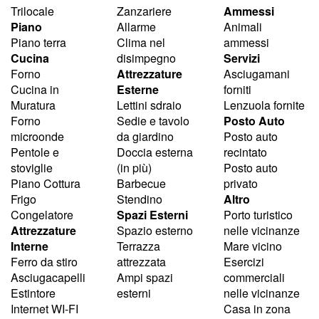
Trilocale
Zanzariere
Ammessi
Piano
Allarme
Animali
Piano terra
Clima nel
ammessi
Cucina
disimpegno
Servizi
Forno
Attrezzature
Asciugamani
Cucina in
Esterne
forniti
Muratura
Lettini sdraio
Lenzuola fornite
Forno
Sedie e tavolo
Posto Auto
microonde
da giardino
Posto auto
Pentole e
Doccia esterna
recintato
stoviglie
(in più)
Posto auto
Piano Cottura
Barbecue
privato
Frigo
Stendino
Altro
Congelatore
Spazi Esterni
Porto turistico
Attrezzature
Spazio esterno
nelle vicinanze
Interne
Terrazza
Mare vicino
Ferro da stiro
attrezzata
Esercizi
Asciugacapelli
Ampi spazi
commerciali
Estintore
esterni
nelle vicinanze
Internet WI-FI
Casa in zona