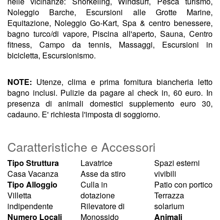
nelle vicinanze: Snorkeling, Windsurf, Pesca turismo,
Noleggio Barche, Escursioni alle Grotte Marine,
Equitazione, Noleggio Go-Kart, Spa & centro benessere,
bagno turco/di vapore, Piscina all'aperto, Sauna, Centro
fitness, Campo da tennis, Massaggi, Escursioni in
bicicletta, Escursionismo.
NOTE:
Utenze, clima e prima fornitura biancheria letto
bagno inclusi. Pulizie da pagare al check in, 60 euro. In
presenza di animali domestici supplemento euro 30,
cadauno. E' richiesta l'imposta di soggiorno.
Caratteristiche e Accessori
Tipo Struttura
Lavatrice
Spazi esterni
Casa Vacanza
Asse da stiro
vivibili
Tipo Alloggio
Culla in
Patio con portico
Villetta
dotazione
Terrazza
indipendente
Rilevatore di
solarium
Numero Locali
Monossido
Animali