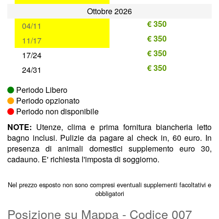
Ottobre 2026
€ 350
04/11
€ 350
11/17
€ 350
17/24
€ 350
24/31
Periodo Libero
Periodo opzionato
Periodo non disponibile
NOTE:
Utenze, clima e prima fornitura biancheria letto
bagno inclusi. Pulizie da pagare al check in, 60 euro. In
presenza di animali domestici supplemento euro 30,
cadauno. E' richiesta l'imposta di soggiorno.
Nel prezzo esposto non sono compresi eventuali supplementi facoltativi e
obbligatori
Posizione su Mappa - Codice 007
€ 1015