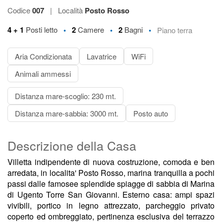
Codice
007
|
Località
Posto Rosso
•
•
•
4 + 1
Posti letto
2
Camere
2
Bagni
Piano terra
Aria Condizionata
Lavatrice
WiFi
Animali ammessi
Distanza mare-scoglio: 230 mt.
Distanza mare-sabbia: 3000 mt.
Posto auto
Descrizione della Casa
Villetta indipendente di nuova costruzione, comoda e ben
arredata, in localita' Posto Rosso, marina tranquilla a pochi
passi dalle famosee splendide spiagge di sabbia di Marina
di Ugento Torre San Giovanni. Esterno casa: ampi spazi
vivibili, portico in legno attrezzato, parcheggio privato
coperto ed ombreggiato, pertinenza esclusiva del terrazzo