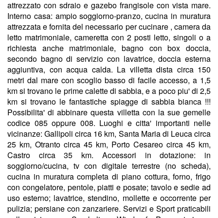
attrezzato con sdraio e gazebo frangisole con vista mare.
Interno casa: ampio soggiorno-pranzo, cucina in muratura
attrezzata e fornita del necessario per cucinare , camera da
letto matrimoniale, cameretta con 2 posti letto, singoli o a
richiesta anche matrimoniale, bagno con box doccia,
secondo bagno di servizio con lavatrice, doccia esterna
aggiuntiva, con acqua calda. La villetta dista circa 150
metri dal mare con scoglio basso di facile accesso, a 1,5
km si trovano le prime calette di sabbia, e a poco piu' di 2,5
km si trovano le fantastiche spiagge di sabbia bianca !!!
Possibilita' di abbinare questa villetta con la sue gemelle
codice 085 oppure 008. Luoghi e citta' importanti nelle
vicinanze: Gallipoli circa 16 km, Santa Maria di Leuca circa
25 km, Otranto circa 45 km, Porto Cesareo circa 45 km,
Castro circa 35 km. Accessori in dotazione: in
soggiorno/cucina, tv con digitale terrestre (no scheda),
cucina in muratura completa di piano cottura, forno, frigo
con congelatore, pentole, piatti e posate; tavolo e sedie ad
uso esterno; lavatrice, stendino, mollette e occorrente per
pulizia; persiane con zanzariere. Servizi e Sport praticabili