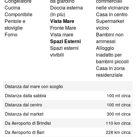
Congelatore
da giardino
commerciali
Cucina
Doccia esterna
nelle vicinanze
Componibile
(in più)
Casa in centro
Pentole e
Vista Mare
Supermarket
stoviglie
Fronte Mare
vicino
Forno
Vista mare
Bambini non
Spazi Esterni
ammessi
Spazi esterni
Alloggio
vivibili
inadatto per
bambini piccoli
Casa in zona
residenziale
Distanza dal mare con scoglio
Distanza dalla sabbia
100 mt circa
Distanza dal centro
100 mt circa
Distanza dal market
300 mt circa
Da Aeroporto di Brindisi
110 km circa
Da Aeroporto di Bari
228 km circa