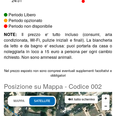
•
24/31
Periodo Libero
Periodo opzionato
Periodo non disponibile
NOTE:
Il prezzo e' tutto incluso (consumi, aria
condizionata, Wi-Fi, pulizie iniziali e finali). La biancheria
da letto e da bagno e' esclusa: puoi portarla da casa o
noleggiarla in loco a 15 euro a persona per ogni cambio
richiesto. Non sono ammessi animali.
Nel prezzo esposto non sono compresi eventuali supplementi facoltativi e
obbligatori
Posizione su Mappa - Codice 002
+
👁
A tutto schermo
MAPPA
SATELLITE
−