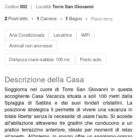
Codice
002
|
Località
Torre San Giovanni
•
•
•
2
Posti letto
1
Camera
1
Bagno
Piano terra
Aria Condizionata
Lavatrice
WiFi
Animali non ammessi
Distanza mare-sabbia: 100 mt.
Posto auto
Descrizione della Casa
Soggiorna nel cuore di Torre San Giovanni in questa
accogliente Casa Vacanza situata a soli 100 metri dalla
Spiaggia di Sabbia e dai suoi fondali cristallini. La
posizione strategica ti permette di vivere una vacanza in
totale liberta' senza la necessita' di usare l'auto. Si accede
all'abitazione attraverso tre gradini che conducono a un
pratico terrazzino anteriore, ideale per momenti di relax
all'aperto. All'interno, lo spazio offre un soggiorno-pranzo