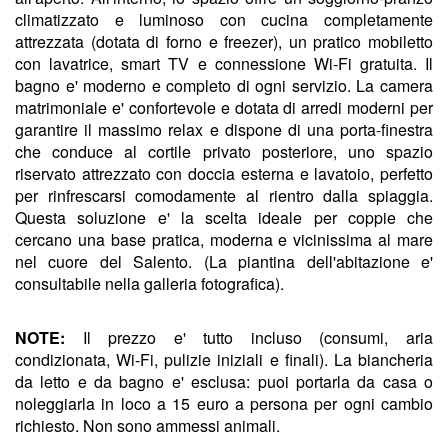
climatizzato e luminoso con cucina completamente
attrezzata (dotata di forno e freezer), un pratico mobiletto
con lavatrice, smart TV e connessione Wi-Fi gratuita. Il
bagno e' moderno e completo di ogni servizio. La camera
matrimoniale e' confortevole e dotata di arredi moderni per
garantire il massimo relax e dispone di una porta-finestra
che conduce al cortile privato posteriore, uno spazio
riservato attrezzato con doccia esterna e lavatoio, perfetto
per rinfrescarsi comodamente al rientro dalla spiaggia.
Questa soluzione e' la scelta ideale per coppie che
cercano una base pratica, moderna e vicinissima al mare
nel cuore del Salento. (La piantina dell'abitazione e'
consultabile nella galleria fotografica).
NOTE:
Il prezzo e' tutto incluso (consumi, aria
condizionata, Wi-Fi, pulizie iniziali e finali). La biancheria
da letto e da bagno e' esclusa: puoi portarla da casa o
noleggiarla in loco a 15 euro a persona per ogni cambio
richiesto. Non sono ammessi animali.