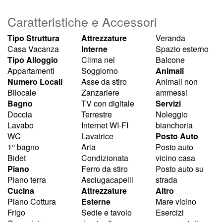
Caratteristiche e Accessori
Tipo Struttura
Attrezzature
Veranda
Casa Vacanza
Interne
Spazio esterno
Tipo Alloggio
Clima nel
Balcone
Appartamenti
Soggiorno
Animali
Numero Locali
Asse da stiro
Animali non
Bilocale
Zanzariere
ammessi
Bagno
TV con digitale
Servizi
Doccia
Terrestre
Noleggio
Lavabo
Internet WI-FI
biancheria
WC
Lavatrice
Posto Auto
1° bagno
Aria
Posto auto
Bidet
Condizionata
vicino casa
Piano
Ferro da stiro
Posto auto su
Piano terra
Asciugacapelli
strada
Cucina
Attrezzature
Altro
Piano Cottura
Esterne
Mare vicino
Frigo
Sedie e tavolo
Esercizi